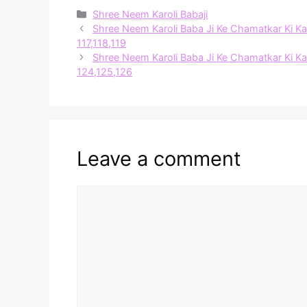
Categories
Shree Neem Karoli Babaji
Shree Neem Karoli Baba Ji Ke Chamatkar Ki Kathayen 
117,118,119
Shree Neem Karoli Baba Ji Ke Chamatkar Ki Kathayen 
124,125,126
Leave a comment
Comment