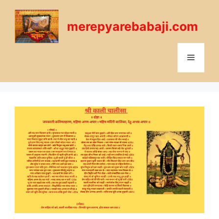
Skip
to
merepyarebabaji.com
content
Menu