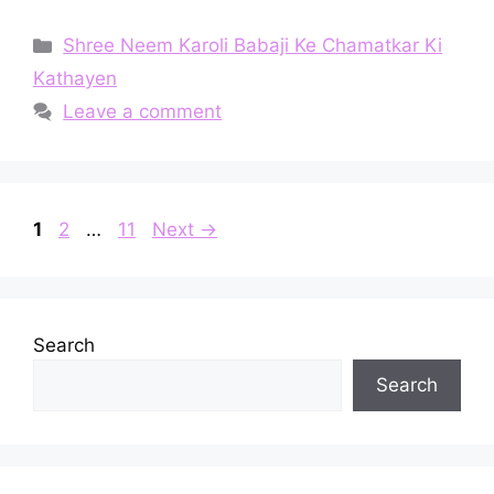
Categories
Shree Neem Karoli Babaji Ke Chamatkar Ki
Kathayen
Leave a comment
Page
Page
Page
1
2
…
11
Next
→
Search
Search