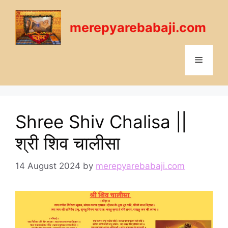
Skip
to
merepyarebabaji.com
content
Menu
Shree Shiv Chalisa ||
श्री शिव चालीसा
14 August 2024
by
merepyarebabaji.com