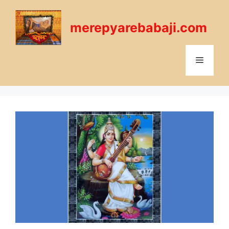
Skip
to
merepyarebabaji.com
content
Menu