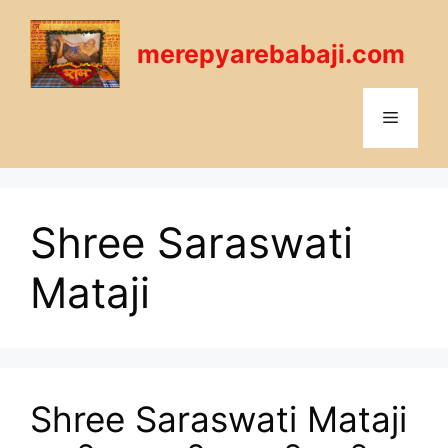
Skip
to
merepyarebabaji.com
content
Menu
Shree Saraswati
Mataji
Shree Saraswati Mataji