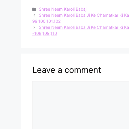
Categories
Shree Neem Karoli Babaji
Shree Neem Karoli Baba Ji Ke Chamatkar Ki Kathayen 
99,100,101,102
Shree Neem Karoli Baba Ji Ke Chamatkar Ki Kathayen 
-108,109,110
Leave a comment
Comment