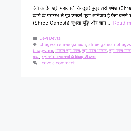
देवों के देव श्री महादेवजी के दूसरे पुत्र श्री गणेश (
कार्य के प्रारम्भ से पूर्व उनकी पूजा अनिवार्य है ऐसा करने
(Shree Ganesh) सुभता बुद्धि और ज्ञान …
Read m
Categories
Devi Devta
Tags
bhagwan shree ganesh
,
shree ganesh bhagw
bhagwanji
,
भगवान श्री गणेश
,
श्री गणेश भगवान
,
श्री गणेश भग
कथा
,
श्री गणेश भगवानजी के विवाह की कथा
Leave a comment