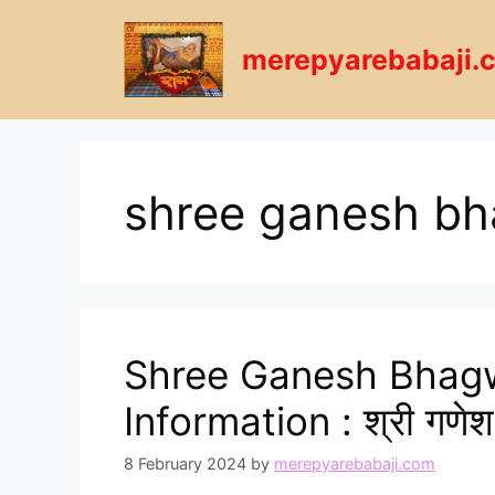
Skip
to
merepyarebabaji.
content
shree ganesh b
Shree Ganesh Bhagwa
Information : श्री गणेश 
8 February 2024
by
merepyarebabaji.com