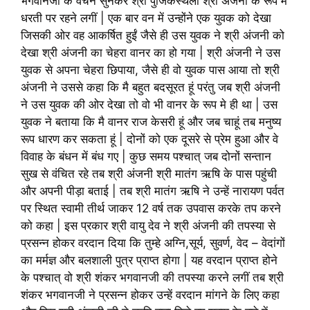
भगवानजी के वचन सुनकर श्री पुंजिकस्थला श्री अंजनी के रूप में
धरती पर रहने लगीं | एक बार वन में उन्होंने एक युवक को देखा
जिसकी ओर वह आकर्षित हुईं जैसे ही उस युवक ने श्री अंजनी को
देखा श्री अंजनी का चेहरा वानर का हो गया | श्री अंजनी ने उस
युवक से अपना चेहरा छिपाया, जैसे ही वो युवक पास आया तो श्री
अंजनी ने उससे कहा कि मै बहुत बदसूरत हूं परंतु जब श्री अंजनी
ने उस युवक की ओर देखा तो वो भी वानर के रूप मे ही था | उस
युवक ने बताया कि मै वानर राज केसरी हूं और जब चाहूं तब मनुष्य
रूप धारण कर सकता हूं | दोनों को एक दूसरे से प्रेम हुआ और वे
विवाह के बंधन में बंध गए | कुछ समय पश्चात् जब दोनों सन्तान
सुख से वंचित रहे तब श्री अंजनी श्री मातंग ऋषि के पास पहुंची
और अपनी पीड़ा बताई | तब श्री मातंग ऋषि ने उन्हें नारायण पर्वत
पर स्थित स्वामी तीर्थ जाकर 12 वर्ष तक उपवास करके तप करने
को कहा | इस प्रकार श्री वायु देव ने श्री अंजनी की तपस्या से
प्रसन्न होकर वरदान दिया कि तुम्हे अग्नि,सूर्य, सुवर्ण, वेद – वेदांगों
का मर्मज्ञ और बलशाली पुत्र प्राप्त होगा | यह वरदान प्राप्त होने
के पश्चात् वो श्री शंकर भगवानजी की तपस्या करने लगीं तब श्री
शंकर भगवानजी ने प्रसन्न होकर उन्हें वरदान मांगने के लिए कहा